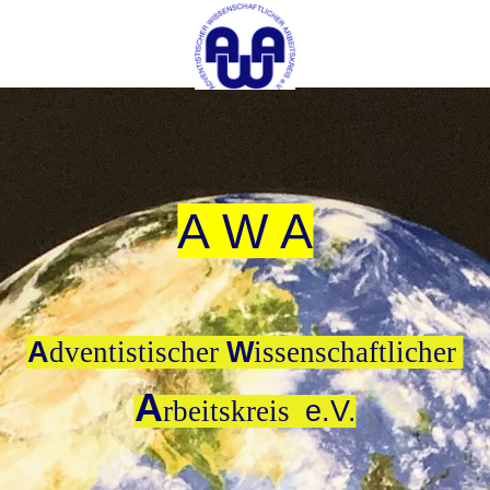
A W A
A
dventistischer
W
issenschaftlicher
A
rbeitskreis
e.V.