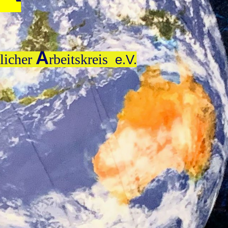
A
tlicher
rbeitskreis
e.V.