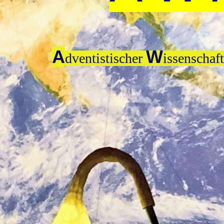
A
W
dventistischer
issenschaf