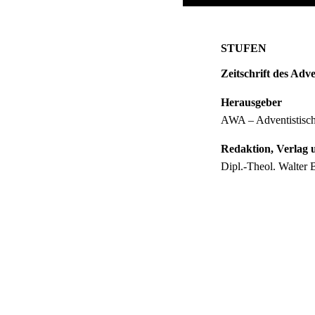
STUFEN
Zeitschrift des Adve
Herausgeber
AWA – Adventistische
Redaktion, Verlag 
Dipl.-Theol. Walter
Tel.: 069/68970349
Mobil: 0049/160991
E-Mail: STUFEN@B