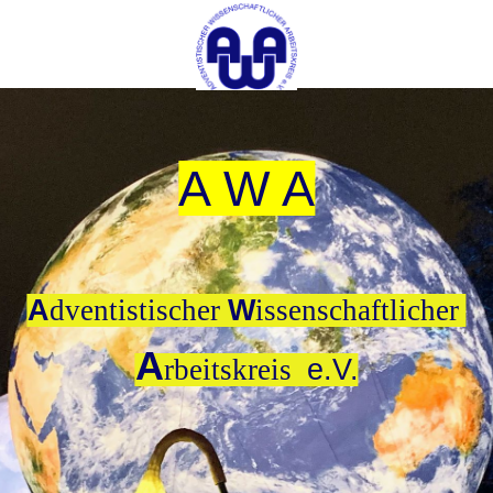
A W A
A
dventistischer
W
issenschaftlicher
A
rbeitskreis
e.V.