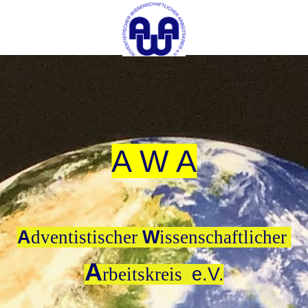
A W A
A
dventistischer
W
issenschaftlicher
A
rbeitskreis
e.V.