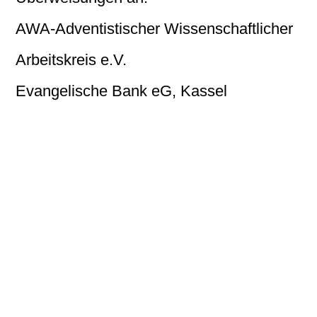
AWA-Adventistischer Wissenschaftlicher
Arbeitskreis e.V.
Evangelische Bank eG, Kassel
IBAN: DE58 5206 0410 0004 0054
49
BIC GENODEF1EK1
Leider muß zukünftig dieser lange Name bei der Überweisung
eingegeben werden!
Danke!